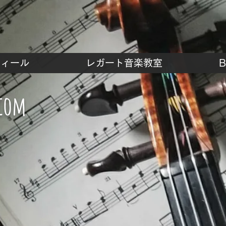
フィール
レガート音楽教室
B
com